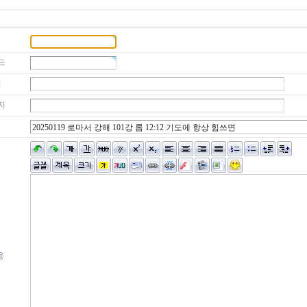
드
일
지
용