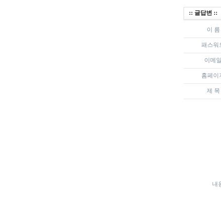
:: 글답변 ::
이 름
패스워
이메
홈페이
제 목
내